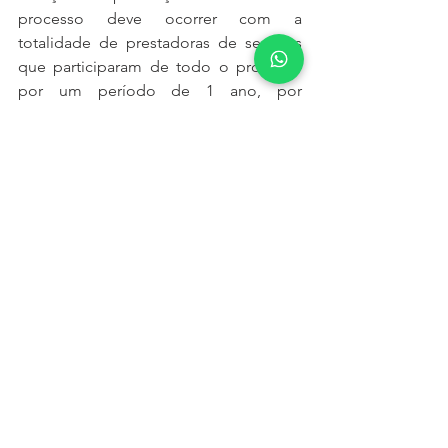
processo deve ocorrer com a 
totalidade de prestadoras de serviços 
que participaram de todo o processo 
por um período de 1 ano, por 
exemplo, e as melhores devem ser 
reconhecidas em função de requisitos 
previamente estabelecidos.
Um abraço.
Eduardo Machado Homem.
Ver tudo
Posts recentes