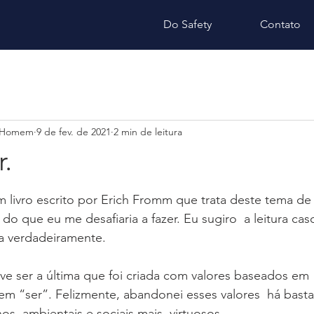
Do Safety
Contato
 Homem
9 de fev. de 2021
2 min de leitura
r.
e 5 estrelas.
um livro escrito por Erich Fromm que trata deste tema de
do que eu me desafiaria a fazer. Eu sugiro  a leitura ca
a verdadeiramente.
e ser a última que foi criada com valores baseados em  
em “ser”. Felizmente, abandonei esses valores  há bast
s, ambientais e sociais mais  virtuosos.