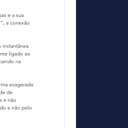
as e a sua 
", a conexão 
o instantânea 
nte ligado ao 
caindo na 
rma exagerada 
de de 
e e não  
ido e não pelo 