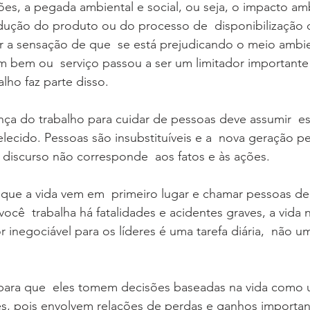
ões, a pegada ambiental e social, ou seja, o impacto ambi
ução do produto ou do processo de  disponibilização d
er a sensação de que  se está prejudicando o meio ambi
m bem ou  serviço passou a ser um limitador important
lho faz parte disso.
ça do trabalho para cuidar de pessoas deve assumir  es
ecido. Pessoas são insubstituíveis e a  nova geração p
discurso não corresponde  aos fatos e às ações.
 que a vida vem em  primeiro lugar e chamar pessoas de 
cê  trabalha há fatalidades e acidentes graves, a vida n
r inegociável para os líderes é uma tarefa diária,  não um
 para que  eles tomem decisões baseadas na vida como u
ples, pois envolvem relações de perdas e ganhos importan