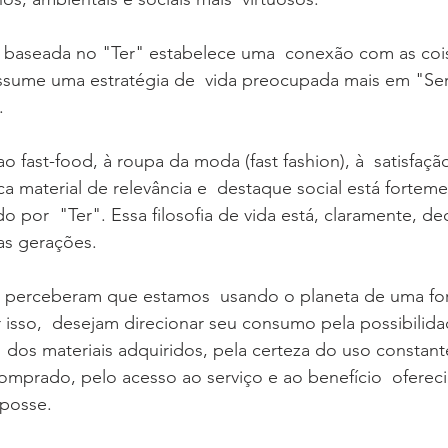
a baseada no "Ter" estabelece uma  conexão com as cois
sume uma estratégia de  vida preocupada mais em "Ser
.
 fast-food, à roupa da moda (fast fashion), à  satisfaçã
a material de relevância e  destaque social está forteme
o por  "Ter". Essa filosofia de vida está, claramente, de
as gerações. 
á perceberam que estamos  usando o planeta de uma fo
 isso,  desejam direcionar seu consumo pela possibilida
 dos materiais adquiridos, pela certeza do uso constant
omprado, pelo acesso ao serviço e ao benefício  oferec
 posse.