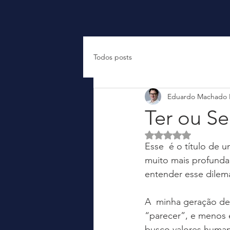
Todos posts
Eduardo Machado
Ter ou Se
Avaliado com NaN d
Esse  é o título de 
muito mais profunda 
entender esse dilem
A  minha geração dev
“parecer”, e menos 
busco valores humano