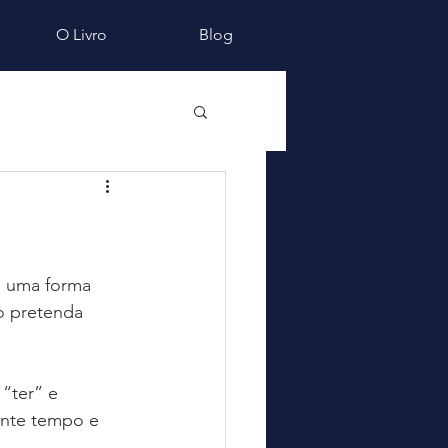
O Livro
Blog
  uma forma 
so pretenda 
“ter” e 
ante tempo e 