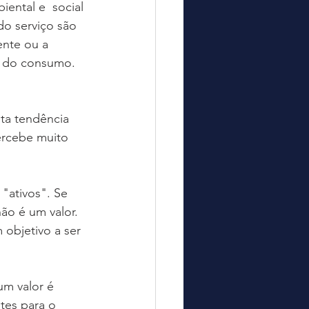
ental e  social 
o serviço são 
ente ou a 
e do consumo.
ta tendência 
ercebe muito 
"ativos". Se 
ão é um valor.  
 objetivo a ser 
m valor é 
tes para o  