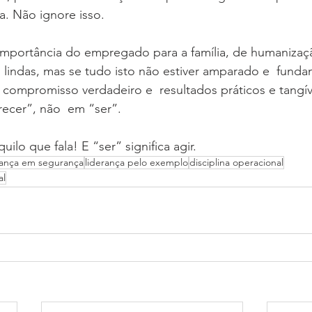
a. Não ignore isso.
 importância do empregado para a família, de humanizaç
as lindas, mas se tudo isto não estiver amparado e  fund
, compromisso verdadeiro e  resultados práticos e tangív
cer”, não  em “ser”.
uilo que fala! E “ser” significa agir.
rança em segurança
liderança pelo exemplo
disciplina operacional
al