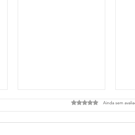
Avaliado com 0 de 5 estrel
Ainda sem avali