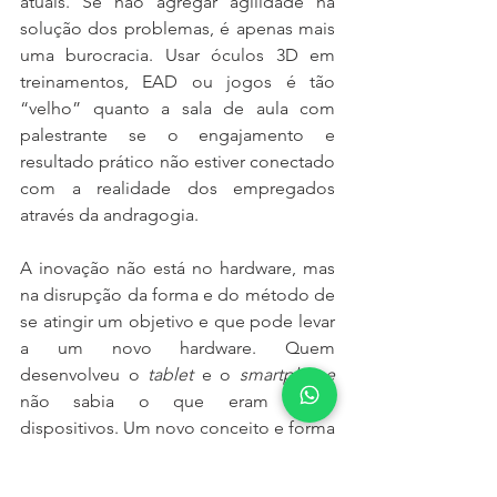
atuais. Se não agregar agilidade na 
solução dos problemas, é apenas mais 
uma burocracia. Usar óculos 3D em 
treinamentos, EAD ou jogos é tão 
“velho” quanto a sala de aula com 
palestrante se o engajamento e 
resultado prático não estiver conectado 
com a realidade dos empregados 
através da andragogia.
A inovação não está no hardware, mas 
na disrupção da forma e do método de 
se atingir um objetivo e que pode levar 
a um novo hardware. Quem 
desenvolveu o 
tablet 
e o 
smartphone 
não sabia o que eram esses 
dispositivos. Um novo conceito e forma 
de interagir e usar a informação foi 
imaginado. A tecnologia física foi 