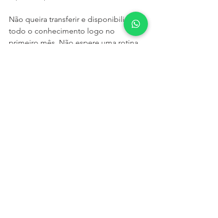
Não queira transferir e disponibilizar 
todo o conhecimento logo no 
primeiro mês. Não espere uma rotina 
sem falhas e bem estruturada logo na 
primeira quinzena. Entenda e aceite 
que o começo da construção do 
hábito e dos valores será um pouco 
caótico, sem direção clara e numa 
velocidade aquém da desejada. Com 
o tempo e com a consistência, a 
performance se ajusta, melhora e 
resultados tangíveis em termos de 
maturidade da liderança aparecerão.
Alinhar discurso e prática em 
segurança é mais sobre valores e 
princípios do que sobre padrões e 
processos.