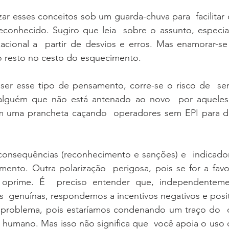
ar esses conceitos sob um guarda-chuva para  facilitar
econhecido. Sugiro que leia  sobre o assunto, especia
acional a  partir de desvios e erros. Mas enamorar-se
 o resto no cesto do esquecimento.   
ser esse tipo de pensamento, corre-se o risco de  se
alguém que não está antenado ao novo  por aqueles
uma prancheta caçando  operadores sem EPI para dar
 consequências (reconhecimento e sanções) e  indicador
ento. Outra polarização  perigosa, pois se for a favor,
prime. É  preciso entender que, independenteme
  genuínas, respondemos a incentivos negativos e posit
m problema, pois estaríamos condenando um traço do 
r humano. Mas isso não significa que  você apoia o uso d