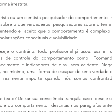
ma irrestrita.   
ista ou um cientista pesquisador do comportamento  
to sobre o que verdadeiros  pesquisadores sobre o tema 
 entendo e  aceito que o comportamento é complexo 
 polarizações conceituais e volubilidade.   
eje o contrário, todo profissional já usou, usa e  
as de controle do comportamento como  “comando
hecimento e indicadores de dias  sem acidente. Negar
, no mínimo, uma  forma de escapar de uma verdade de
 realmente importa quando nós somos confrontad
e texto? Deixar sua consciência tranquila caso  deseje u
role do comportamento  descritas nos parágrafos anteri