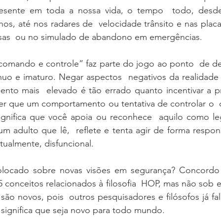
resente em toda a nossa vida, o tempo  todo, desde
os, até nos radares de  velocidade trânsito e nas placas
sas  ou no simulado de abandono em emergências.   
“comando e controle” faz parte do jogo ao ponto  de de
nuo e imaturo. Negar aspectos  negativos da realidade
ento mais  elevado é tão errado quanto incentivar a pr
er que um comportamento ou tentativa de controlar o 
ignifica que você apoia ou reconhece  aquilo como legí
m adulto que lê,  reflete e tenta agir de forma respon
ualmente, disfuncional.   
locado sobre novas visões em segurança? Concordo 
5 conceitos relacionados à filosofia  HOP, mas não sob e
são novos, pois  outros pesquisadores e filósofos já fal
significa que seja novo para todo mundo.   