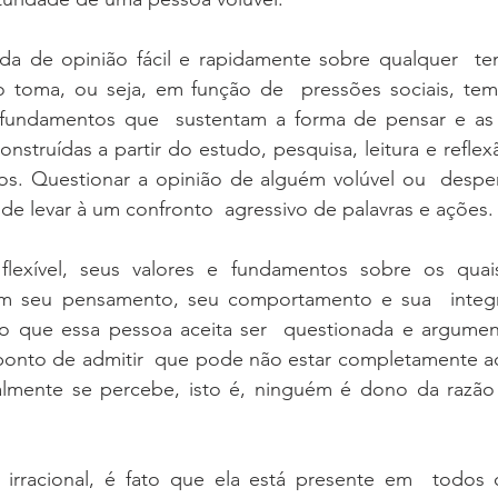
 de opinião fácil e rapidamente sobre qualquer  te
o toma, ou seja, em função de  pressões sociais, te
 fundamentos que  sustentam a forma de pensar e as 
struídas a partir do estudo, pesquisa, leitura e reflexã
os. Questionar a opinião de alguém volúvel ou  desper
de levar à um confronto  agressivo de palavras e ações. 
exível, seus valores e fundamentos sobre os quais
am seu pensamento, seu comportamento e sua  integr
ro que essa pessoa aceita ser  questionada e argument
onto de admitir  que pode não estar completamente ao 
almente se percebe, isto é, ninguém é dono da razão 
 irracional, é fato que ela está presente em  todos 