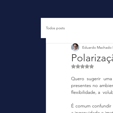
Todos posts
Eduardo Machado
Polariz
Avaliado com NaN d
Quero sugerir uma 
presentes no ambien
flexibilidade, a  volu
É comum confundir a
a ingenuidade e imat