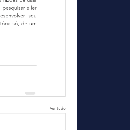
razões de usar 
 pesquisar e ler 
senvolver seu 
ória só, de um 
Ver tudo