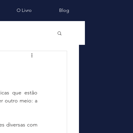
O Livro
Blog
icas que estão 
 outro meio: a 
es diversas com 