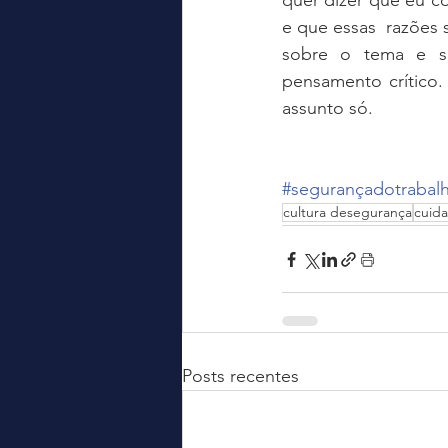
quer dizer que eu c
e que essas  razões s
sobre o tema e so
pensamento crítico.
assunto só.   
#segurançadotrabal
cultura desegurança
cuida
Posts recentes