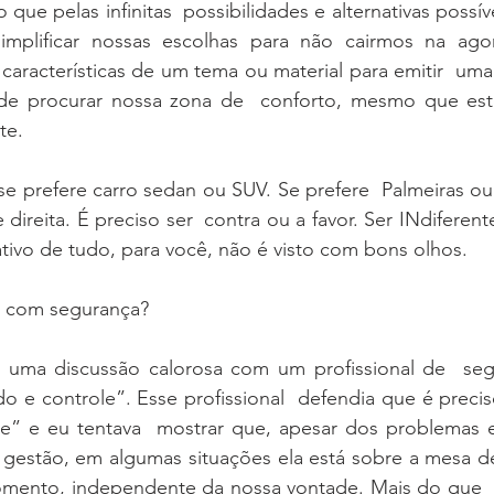
 que pelas infinitas  possibilidades e alternativas possí
implificar nossas escolhas para não cairmos na agon
s características de um tema ou material para emitir  uma
 de procurar nossa zona de  conforto, mesmo que est
e.   
e prefere carro sedan ou SUV. Se prefere  Palmeiras ou 
direita. É preciso ser  contra ou a favor. Ser INdiferent
ativo de tudo, para você, não é visto com bons olhos.   
r com segurança?   
 uma discussão calorosa com um profissional de  seg
 e controle”. Esse profissional  defendia que é precis
” e eu tentava  mostrar que, apesar dos problemas e 
 gestão, em algumas situações ela está sobre a mesa de
mento, independente da nossa vontade. Mais do que  