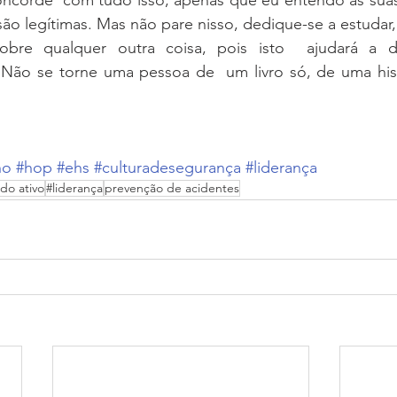
oncorde  com tudo isso, apenas que eu entendo as suas 
ão legítimas. Mas não pare nisso, dedique-se a estudar, 
bre qualquer outra coisa, pois isto  ajudará a de
 Não se torne uma pessoa de  um livro só, de uma hist
ho
#hop
#ehs
#culturadesegurança
#liderança
do ativo
#liderança
prevenção de acidentes