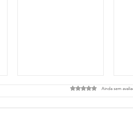
Avaliado com 0 de 5 estrel
Ainda sem avali
A ge