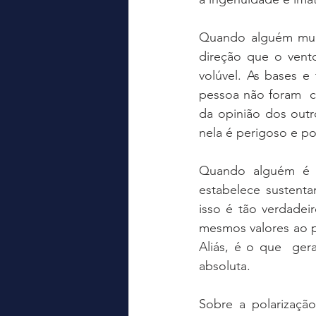
Quando alguém muda
direção que o vent
volúvel. As bases e
pessoa não foram  con
da opinião dos outr
nela é perigoso e po
Quando alguém é fl
estabelece sustent
isso é tão verdadei
mesmos valores ao p
Aliás, é o que  ger
absoluta.   
Sobre a polarização