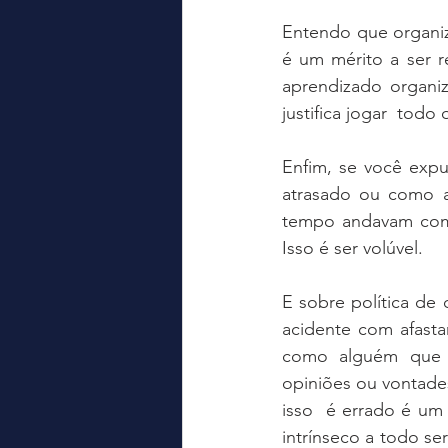
Entendo que organiz
é um mérito a ser r
aprendizado organiz
justifica jogar  todo
Enfim, se você expu
atrasado ou como 
tempo andavam com 
Isso é ser volúvel.   
E sobre política de
acidente com afastam
como alguém que o
opiniões ou vontades
isso  é errado é u
intrínseco a todo se