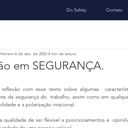
Do Safety
Contato
 Homem
6 de dez. de 2022
4 min de leitura
ação em SEGURANÇA.
e 5 estrelas.
reflexão com esse texto sobre algumas  característ
te da segurança do  trabalho, assim como em qualquer
bilidade e a polarização irracional.   
 qualidade de ser flexível a posicionamentos e  opiniõ
uridade de uma pessoa volúvel.   