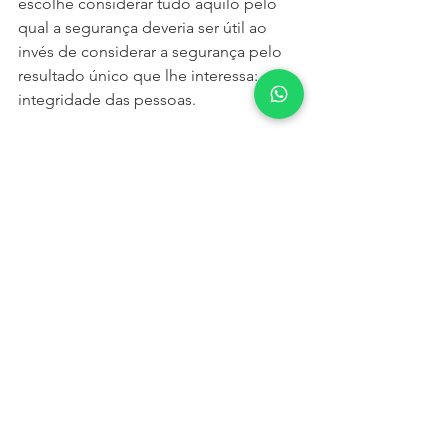
escolhe considerar tudo aquilo pelo 
qual a segurança deveria ser útil ao 
invés de considerar a segurança pelo 
resultado único que lhe interessa: a 
integridade das pessoas.
Desenvolver um Sistema de Gestão, 
engajar a liderança, conscientizar 
pessoas e elevar a Cultura de 
Segurança são as iniciativas mais 
efetivas para desenvolver um contexto 
organizacional que não mire no 
desvio, no erro, no incidente e no 
acidente desde o início.