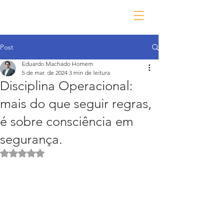
Post
Eduardo Machado Homem
5 de mar. de 2024
3 min de leitura
Disciplina Operacional:
mais do que seguir regras,
é sobre consciência em
segurança.
Avaliado com NaN de 5 estrelas.