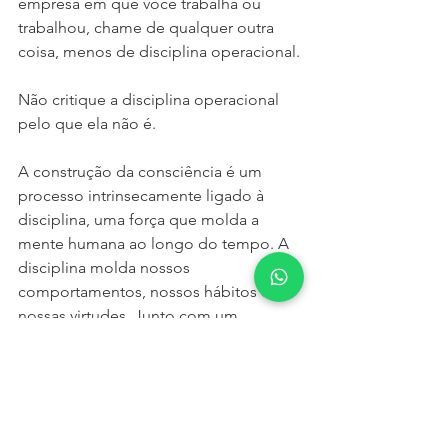
empresa em que você trabalha ou 
trabalhou, chame de qualquer outra 
coisa, menos de disciplina operacional.
Não critique a disciplina operacional 
pelo que ela não é.
A construção da consciência é um 
processo intrinsecamente ligado à 
disciplina, uma força que molda a 
mente humana ao longo do tempo. A 
disciplina molda nossos 
comportamentos, nossos hábitos e 
nossas virtudes. Junto com um 
processo de educação, treinamento e 
capacitação, a disciplina desempenha 
um papel crucial na construção da 
consciência ao longo da vida, através 
do autoconhecimento.