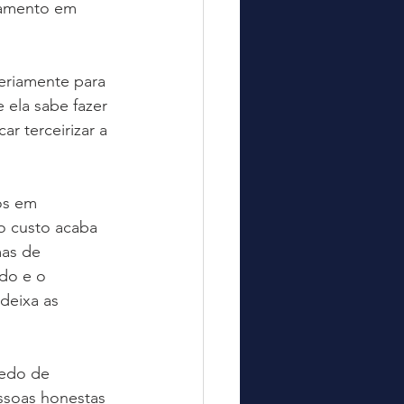
jamento em 
seriamente para 
ela sabe fazer 
r terceirizar a 
os em 
o custo acaba 
as de 
do e o 
deixa as 
medo de 
ssoas honestas 