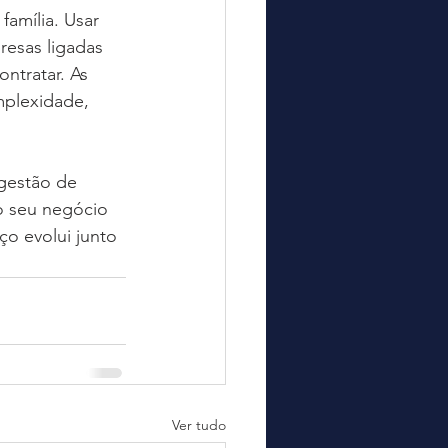
amília. Usar 
esas ligadas 
ntratar. As 
mplexidade, 
 gestão de 
no seu negócio 
ço evolui junto 
Ver tudo