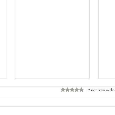
Avaliado com 0 de 5 estrel
Ainda sem avali