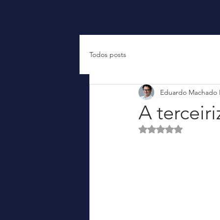
Todos posts
Eduardo Machado
A terceir
Avaliado com NaN d