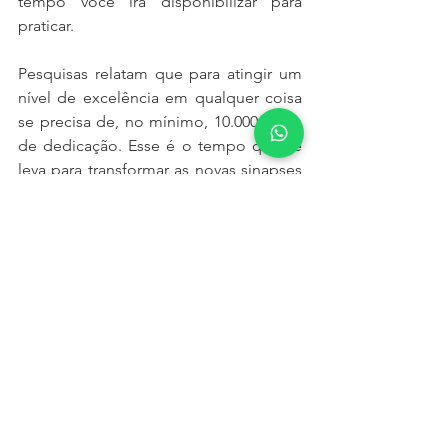
tempo você irá disponibilizar para 
praticar.
Pesquisas relatam que para atingir um 
nível de excelência em qualquer coisa 
se precisa de, no mínimo, 10.000 horas 
de dedicação. Esse é o tempo que se 
leva para transformar as novas sinapses 
cerebrais em memórias de longo prazo 
ou hábito ou ações automáticas. Se 
você se dedicar 8 horas por dia ao seu 
novo hábito, estamos falando de 3 
anos e 5 meses. Talvez você não deseje 
ser um perito, deseje apenas ser bom. 
Logo, pense em praticar por 1 ano e 8 
meses.
Enfim, a mudança e evolução da cultura 
de segurança pode levar, com esforço 